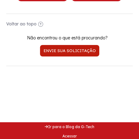
Voltar ao topo
Não encontrou o que está procurando?
ENVIE SUA SOLICITAÇÃO
Acesse nosso blog e fique
por dentro de dicas incríveis!
Acesse nosso blog e fique
por dentro de dicas incríveis!
Ir para o Blog da G-Tech
Acessar