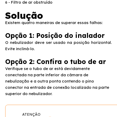
- Filtro de ar obstruído
6
Nebulizador NEBMESH1 não liga
Solução
O que significa as cores utilizadas para a medição da
Existem quatro maneiras de superar essas falhas:
respiração no MEDIDOR DE FLUXO EXPIRATÓRIO
G-TECH?
Opção 1: Posição do inalador
O nebulizador deve ser usado na posição horizontal.
Nebulizador NEBDOGDC1 produz pouca névoa ou
Evite incliná-lo.
não produz névoa
Opção 2: Confira o tubo de ar
Como fazer a limpeza do MEDIDOR DE FLUXO
Verifique se o tubo de ar está devidamente
EXPIRATÓRIO G-TECH?
conectada na parte inferior da câmara de
nebulização e a outra ponta contendo o pino
Nebulizador G tech NEBCOMDC2 e NEBCOMDC1
conector na entrada de conexão localizado na parte
não produz névoa ou produz pouca névoa
superior do nebulizador.
Nebulizador Ultraneb Desk2 não produz névoa
Nebulizador G-TECH NEBCOM IV e NEBCOM V
ATENÇÃO