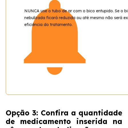
produz pouca névoa ou não produz névoa
NUNCA
use o tubo de ar com o bico entupido. Se o b
Nebulizador NEBMESH2 desliga rápido ou desliga
nebulizada ficará reduzida ou até mesmo não será e
durante o uso
eficiência do tratamento.
Nebulizador Ultraneb Desk2 fica com as luzes
piscando
Nebulizador NEBCOMDC3 produz pouca névoa ou
não produz névoa
Luzes piscando no nebulizador NEBMESH2
Opção 3: Confira a quantidade
de medicamento inserida na