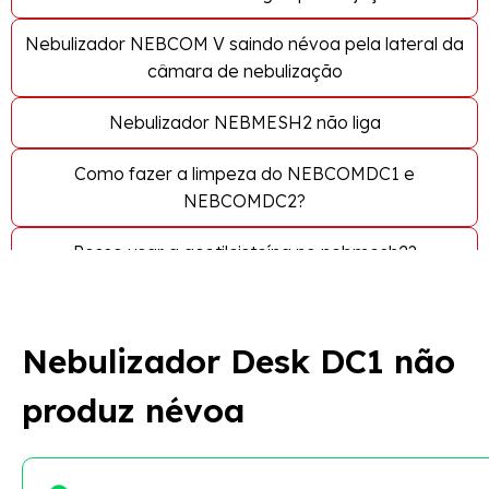
Nebulizador NEBCOM V saindo névoa pela lateral da
câmara de nebulização
Nebulizador NEBMESH2 não liga
Como fazer a limpeza do NEBCOMDC1 e
NEBCOMDC2?
Posso usar a acetilcisteína no nebmesh2?
Qual é a entrada e especificação do cabo USB do
NEBMESH2?
Nebulizador Desk DC1 não
NEBDOG produz pouca névoa ou não produz névoa
produz névoa
Nebulizador NEBMESH2 não produz névoa ou
produz pouca névoa