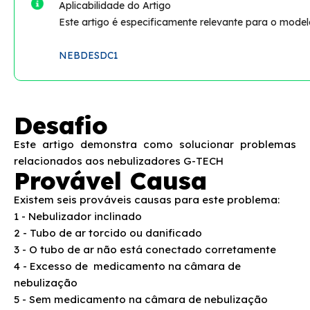
Aplicabilidade do Artigo
Nebulizador Ultraneb Desk2 NEBUDES2 não liga
Este artigo é especificamente relevante para o mode
Nebulizador Ultraneb Desk2 vazando ou saindo
NEBDESDC1
névoa por baixo
Luz piscando no nebulizador NEBMESH1
Desafio
Nebulizador NEBMESH1 produz pouca névoa ou não
Este artigo demonstra como solucionar problemas
produz névoa
relacionados aos nebulizadores G-TECH
Provável Causa
Nebulizador NEBMESH1 desliga rápido ou desliga
durante o uso
Existem seis prováveis causas para este problema:
1 - Nebulizador inclinado
Nebulizador não liga
2 - Tubo de ar torcido ou danificado
3 - O tubo de ar não está conectado corretamente
Nebulizador não liga
4 - Excesso de medicamento na câmara de
nebulização
Nebulizador Desk DC1 não produz névoa
5 - Sem medicamento na câmara de nebulização