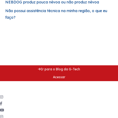
NEBDOG produz pouca névoa ou não produz névoa
Não possui assistência técnica na minha região, o que eu
faço?
Acesse nosso blog e fique
por dentro de dicas incríveis!
Acesse nosso blog e fique
por dentro de dicas incríveis!
Ir para o Blog da G-Tech
Acessar
Siga a gente
nas redes sociais