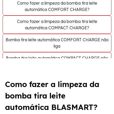
Como fazer a limpeza da bomba tira leite
automática COMFORT CHARGE?
Como fazer a limpeza da bomba tira leite
automática COMPACT CHARGE?
Bomba tira leite automática COMFORT CHARGE não
liga
Bomba tira leite automática COMPACT CHARGE não
liga
Bomba tira leite automática COMFORT CHARGE não
Como fazer a limpeza da
realiza a sucção
bomba tira leite
Bomba tira leite automática COMPACT CHARGE não
realiza a sucção
automática BLASMART?
Como fazer a limpeza da bomba tira leite manual