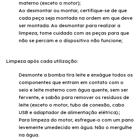
Bomba tira leite compact BLACOMP não realiza a
materno (exceto o motor);
sucção
Ao desmontar ou montar, certifique-se de que
cada peça seja montada na ordem em que deve
Bomba tira leite SMART LCD produz sucção fraca ou
ser montada. Ao desmontar para realizar a
não realiza sucção
limpeza, tome cuidado com as peças para que
não se percam e o dispositivo não funcione;
Limpeza após cada utilização:
Desmonte a bomba tira leite e enxágue todos os
componentes que entram em contato com o
seio e leite materno com água quente, sem ser
fervente, e sabão para remover os resíduos de
leite (exceto o motor, tubo de conexão, cabo
USB e adaptador de alimentação elétrica).;
Para limpeza do motor, esfregue-o com um pano
levemente umedecido em água. Não o mergulhe
na água.