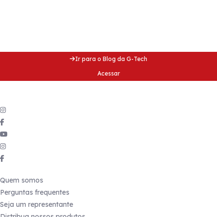
Acesse nosso blog e fique
por dentro de dicas incríveis!
Acesse nosso blog e fique
por dentro de dicas incríveis!
Ir para o Blog da G-Tech
Acessar
Siga a gente
nas redes sociais
Links úteis
Quem somos
Perguntas frequentes
Seja um representante
Distribua nossos produtos