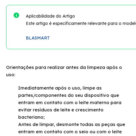
COMFORT II?
Aplicabilidade do Artigo
Como fazer a limpeza da bomba tira leite manual
Este artigo é especificamente relevante para o mode
CONFORT?
BLASMART
Como fazer a limpeza da bomba tira leite elétrica
BLACOMP?
Como fazer a limpeza da bomba tira leite
Orientações para realizar antes da limpeza após o
automática BLASMART?
uso:
Bomba tira leite compact BLACOMP não liga
Imediatamente após o uso, limpe as
partes/componentes do seu dispositivo que
Bomba tira leite automática SMART LCD não liga
entram em contato com o leite materno para
evitar resíduos de leite e crescimento
Como fazer a limpeza da bomba tira leite
bacteriano;
automática SMART LCD?
Antes de limpar, desmonte todas as peças que
entram em contato com o seio ou com o leite