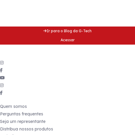
Acesse nosso blog e fique
por dentro de dicas incríveis!
Acesse nosso blog e fique
por dentro de dicas incríveis!
Ir para o Blog da G-Tech
Acessar
Siga a gente
nas redes sociais
Links úteis
Quem somos
Perguntas frequentes
Seja um representante
Distribua nossos produtos