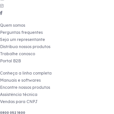
de glicose possuem lacre
Medidor de glicose FREE
Links úteis
SMART solicitando gota d
Quem somos
sangue
Perguntas frequentes
Seja um representante
Medidor de glicose
Distribua nossos produtos
apresenta código E3
Trabalhe conosco
Portal B2B
Caneta lancetadora não
Produtos
abre, o que devo fazer?
Conheça a linha completa
Manuais e softwares
Medidor de glicose FREE 
Encontre nossos produtos
solicitando gota de sangu
Assistência técnica
Vendas para CNPJ
Medidor de glicose LITE
Precisa de ajuda?
apresenta código E1
0800 052 1600