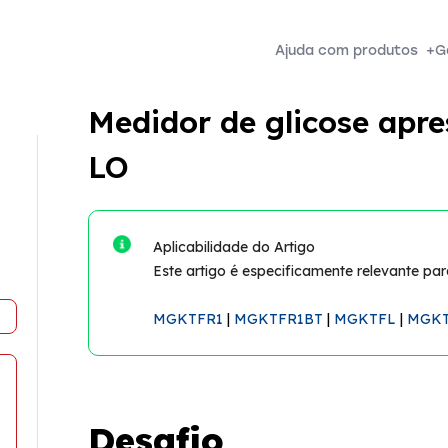
Ajuda com produtos
+
G
Medidor de glicose apr
LO
Aplicabilidade do Artigo
Este artigo é especificamente relevante p
MGKTFR1
|
MGKTFR1BT
|
MGKTFL
|
MGKT
Desafio