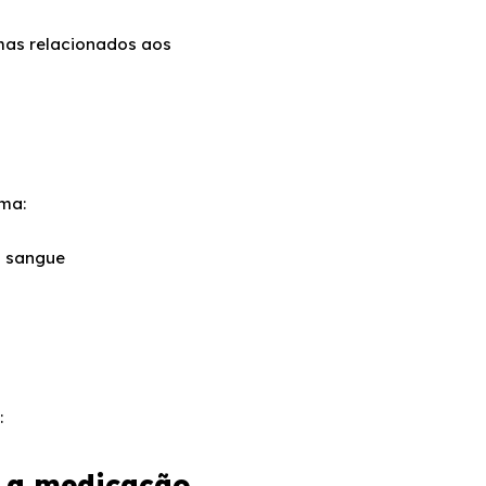
mas relacionados aos
ema:
o sangue
:
 a medicação