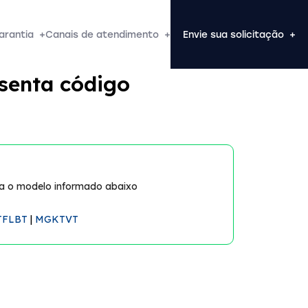
arantia
+
Canais de atendimento
+
Envie sua solicitação
+
esenta código
ara o modelo informado abaixo
FLBT
|
MGKTVT