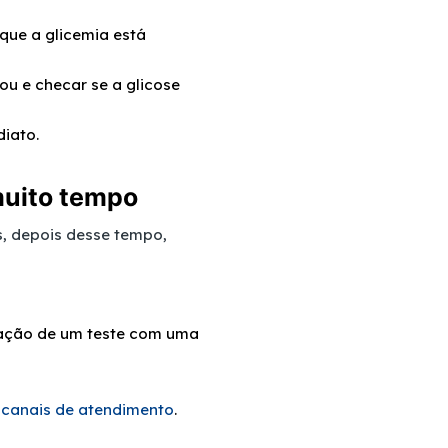
que a glicemia está
ou e checar se a glicose
iato.
muito tempo
s, depois desse tempo,
ização de um teste com uma
s
canais de atendimento
.